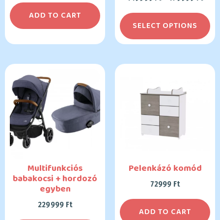
ADD TO CART
SELECT OPTIONS
Multifunkciós
Pelenkázó komód
babakocsi + hordozó
72999
Ft
egyben
229999
Ft
ADD TO CART