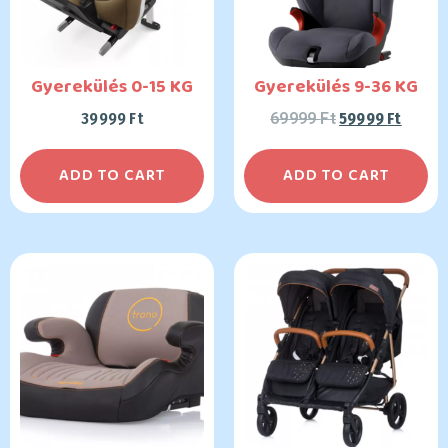
Gyerekülés 0-15 KG
Gyerekülés 9-36 KG
39999
Ft
69999
Ft
59999
Ft
ADD TO CART
ADD TO CART