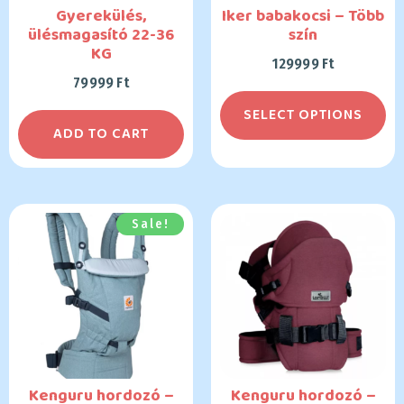
Gyerekülés,
Iker babakocsi – Több
ülésmagasító 22-36
szín
KG
129999
Ft
79999
Ft
SELECT OPTIONS
ADD TO CART
Sale!
Kenguru hordozó –
Kenguru hordozó –