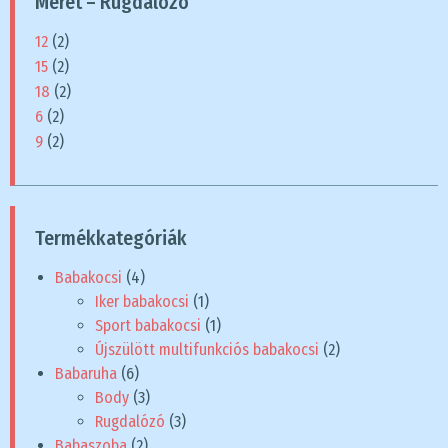
Méret – Rugdalózó
12
(2)
15
(2)
18
(2)
6
(2)
9
(2)
Termékkategóriák
Babakocsi
(4)
Iker babakocsi
(1)
Sport babakocsi
(1)
Újszülött multifunkciós babakocsi
(2)
Babaruha
(6)
Body
(3)
Rugdalózó
(3)
Babaszoba
(2)