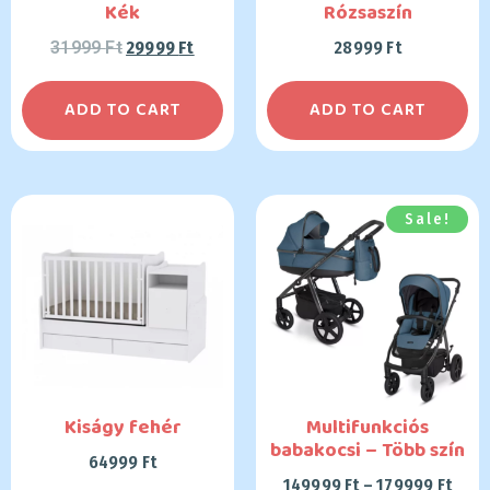
Kék
Rózsaszín
31999
Ft
29999
Ft
28999
Ft
ADD TO CART
ADD TO CART
Sale!
Kiságy fehér
Multifunkciós
babakocsi – Több szín
64999
Ft
149999
Ft
–
179999
Ft