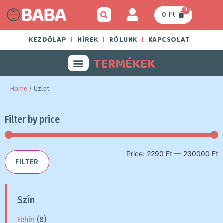
0
0
Ft
KEZDŐLAP
HÍREK
RÓLUNK
KAPCSOLAT
TERMÉKEK
Home
/ Üzlet
Filter by price
Price:
2290 Ft
—
230000 Ft
FILTER
Szín
Fehér
(8)