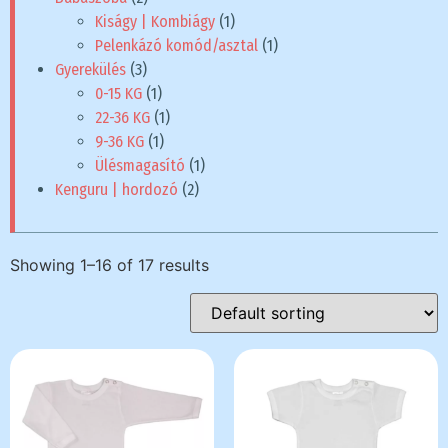
Kiságy | Kombiágy
(1)
Pelenkázó komód/asztal
(1)
Gyerekülés
(3)
0-15 KG
(1)
22-36 KG
(1)
9-36 KG
(1)
Ülésmagasító
(1)
Kenguru | hordozó
(2)
Showing 1–16 of 17 results