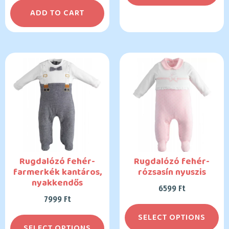
ADD TO CART
Rugdalózó fehér-
Rugdalózó fehér-
farmerkék kantáros,
rózsasín nyuszis
nyakkendős
6599
Ft
7999
Ft
SELECT OPTIONS
SELECT OPTIONS