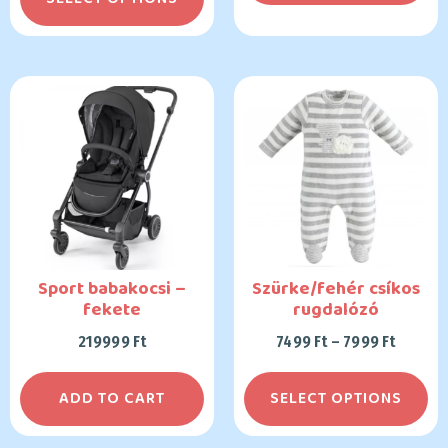
Sport babakocsi –
Szürke/fehér csíkos
fekete
rugdalózó
219999
Ft
7499
Ft
–
7999
Ft
ADD TO CART
SELECT OPTIONS