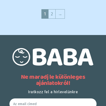
1
2
→
Ne maradj le különleges
ajánlatokról!
Iratkozz fel a hírlevelünkre