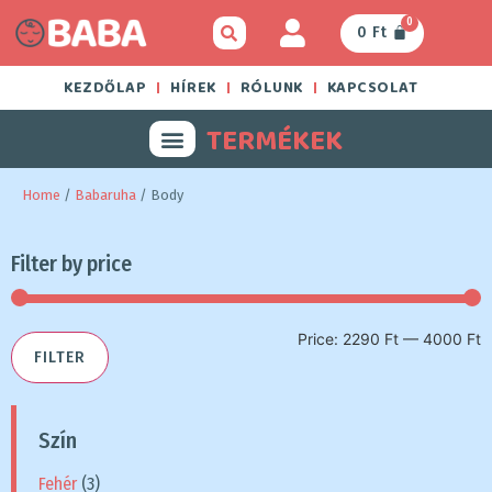
0
0
Ft
KEZDŐLAP
HÍREK
RÓLUNK
KAPCSOLAT
TERMÉKEK
Home
/
Babaruha
/ Body
Filter by price
Price:
2290 Ft
—
4000 Ft
FILTER
Szín
Fehér
(3)