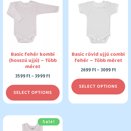
Basic fehér kombi
Basic rövid ujjú combi
(hosszú ujjú) – Több
fehér – Több méret
méret
2699
Ft
–
3099
Ft
3599
Ft
–
3999
Ft
SELECT OPTIONS
SELECT OPTIONS
Sale!