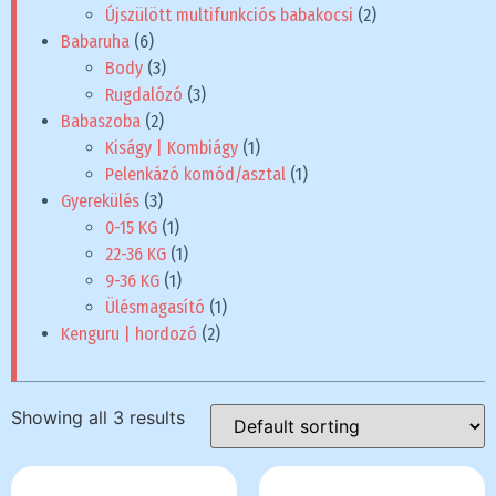
Újszülött multifunkciós babakocsi
(2)
Babaruha
(6)
Body
(3)
Rugdalózó
(3)
Babaszoba
(2)
Kiságy | Kombiágy
(1)
Pelenkázó komód/asztal
(1)
Gyerekülés
(3)
0-15 KG
(1)
22-36 KG
(1)
9-36 KG
(1)
Ülésmagasító
(1)
Kenguru | hordozó
(2)
Showing all 3 results