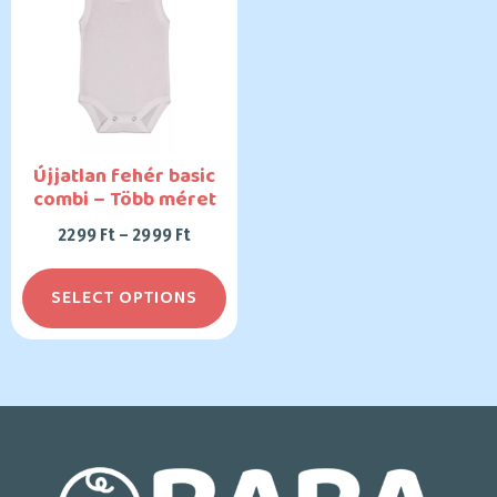
Újjatlan fehér basic
combi – Több méret
2299
Ft
–
2999
Ft
SELECT OPTIONS