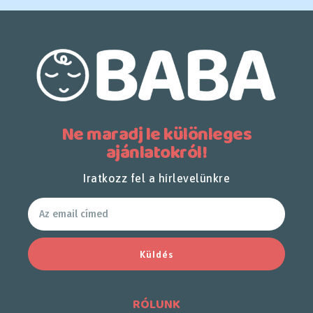
Ne maradj le különleges
ajánlatokról!
Iratkozz fel a hírlevelünkre
Küldés
RÓLUNK