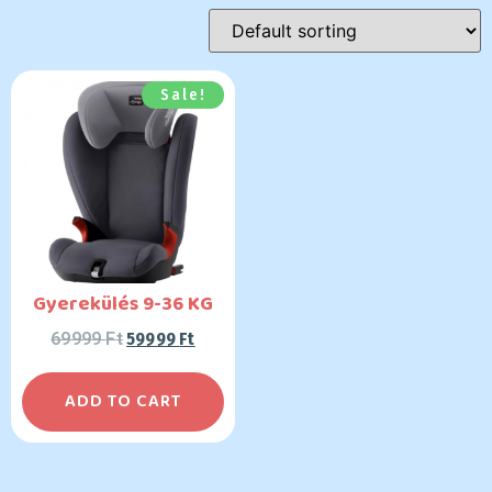
Sale!
Gyerekülés 9-36 KG
69999
Ft
59999
Ft
ADD TO CART