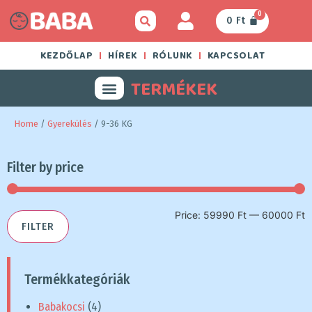
0
0
Ft
KEZDŐLAP
HÍREK
RÓLUNK
KAPCSOLAT
TERMÉKEK
Home
/
Gyerekülés
/ 9-36 KG
Filter by price
Price:
59990 Ft
—
60000 Ft
FILTER
Termékkategóriák
Babakocsi
(4)