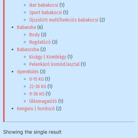
Iker babakocsi
(1)
Sport babakocsi
(1)
Újszülött multifunkciós babakocsi
(2)
Babaruha
(6)
Body
(3)
Rugdalózó
(3)
Babaszoba
(2)
Kiságy | Kombiágy
(1)
Pelenkázó komód/asztal
(1)
Gyerekülés
(3)
0-15 KG
(1)
22-36 KG
(1)
9-36 KG
(1)
Ülésmagasító
(1)
Kenguru | hordozó
(2)
Showing the single result