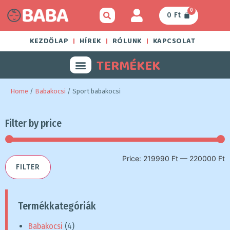
0
0
Ft
KEZDŐLAP
HÍREK
RÓLUNK
KAPCSOLAT
TERMÉKEK
Home
/
Babakocsi
/ Sport babakocsi
Filter by price
Price:
219990 Ft
—
220000 Ft
FILTER
Termékkategóriák
Babakocsi
(4)