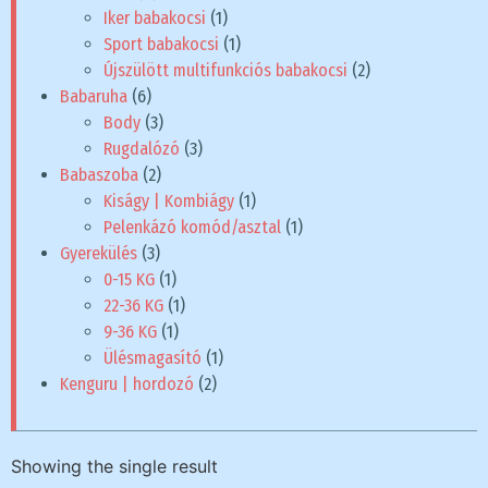
Iker babakocsi
(1)
Sport babakocsi
(1)
Újszülött multifunkciós babakocsi
(2)
Babaruha
(6)
Body
(3)
Rugdalózó
(3)
Babaszoba
(2)
Kiságy | Kombiágy
(1)
Pelenkázó komód/asztal
(1)
Gyerekülés
(3)
0-15 KG
(1)
22-36 KG
(1)
9-36 KG
(1)
Ülésmagasító
(1)
Kenguru | hordozó
(2)
Showing the single result