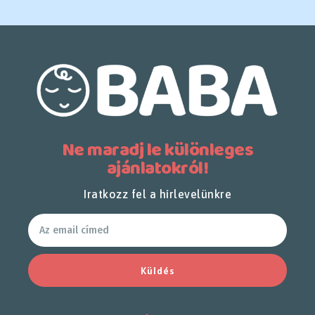
Ne maradj le különleges
ajánlatokról!
Iratkozz fel a hírlevelünkre
Küldés