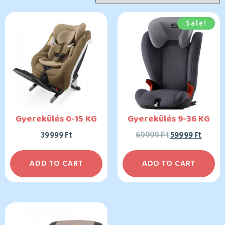
Sale!
Gyerekülés 0-15 KG
Gyerekülés 9-36 KG
39999
Ft
69999
Ft
59999
Ft
ADD TO CART
ADD TO CART