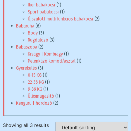
Iker babakocsi
(1)
Sport babakocsi
(1)
Újszülött multifunkciós babakocsi
(2)
Babaruha
(6)
Body
(3)
Rugdalózó
(3)
Babaszoba
(2)
Kiságy | Kombiágy
(1)
Pelenkázó komód/asztal
(1)
Gyerekülés
(3)
0-15 KG
(1)
22-36 KG
(1)
9-36 KG
(1)
Ülésmagasító
(1)
Kenguru | hordozó
(2)
Showing all 3 results