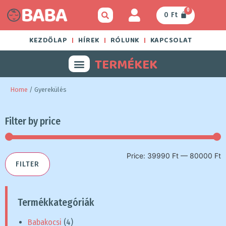
0
0
Ft
KEZDŐLAP
HÍREK
RÓLUNK
KAPCSOLAT
TERMÉKEK
Home
/ Gyerekülés
Filter by price
Price:
39990 Ft
—
80000 Ft
FILTER
Termékkategóriák
Babakocsi
(4)