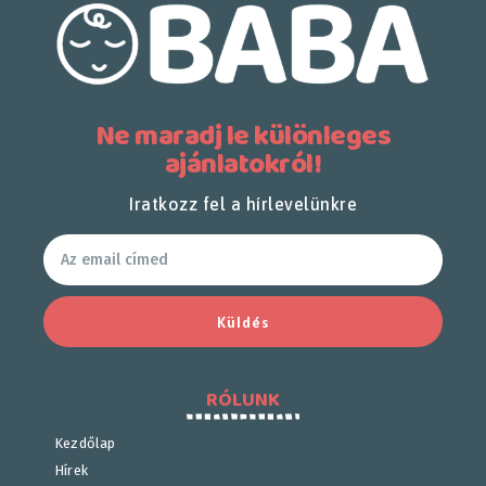
Ne maradj le különleges
ajánlatokról!
Iratkozz fel a hírlevelünkre
Küldés
RÓLUNK
Kezdőlap
Hírek