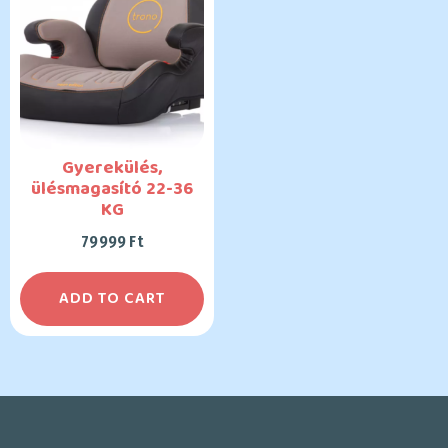
Gyerekülés,
ülésmagasító 22-36
KG
79999
Ft
ADD TO CART