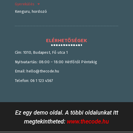
Gyerekülés
Kenguru, hordozó
ELÉRHETŐSÉGEK
Cím: 1010, Budapest, Fő utca 1
Nyitvatartás: 08:00 – 18:00 Hétfőtől Péntekig
Email: hello@thecode.hu
Telefon: 06 1 123 4567
Ez egy demo oldal. A többi oldalunkat itt
megtekintheted:
www.thecode.hu