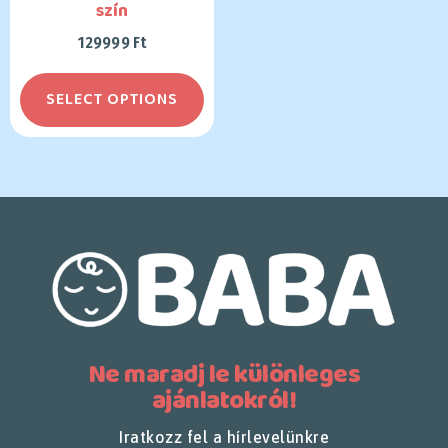
szín
129999
Ft
SELECT OPTIONS
Ne maradj le különleges
ajánlatokról!
Iratkozz fel a hírlevelünkre