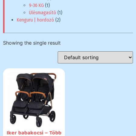
9-36 KG
(1)
Ülésmagasító
(1)
Kenguru | hordozó
(2)
Showing the single result
Iker babakocsi – Több