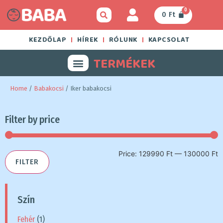
0
0
Ft
KEZDŐLAP
HÍREK
RÓLUNK
KAPCSOLAT
TERMÉKEK
Home
/
Babakocsi
/ Iker babakocsi
Filter by price
Price:
129990 Ft
—
130000 Ft
FILTER
Szín
Fehér
(1)