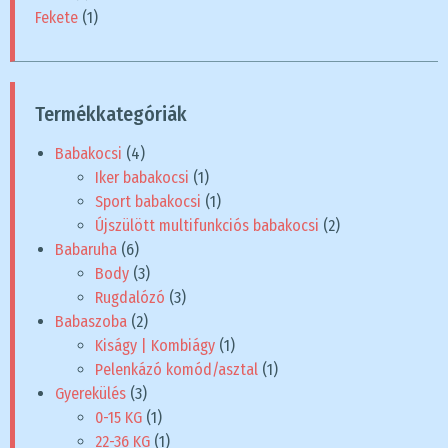
Fekete
(1)
Termékkategóriák
Babakocsi
(4)
Iker babakocsi
(1)
Sport babakocsi
(1)
Újszülött multifunkciós babakocsi
(2)
Babaruha
(6)
Body
(3)
Rugdalózó
(3)
Babaszoba
(2)
Kiságy | Kombiágy
(1)
Pelenkázó komód/asztal
(1)
Gyerekülés
(3)
0-15 KG
(1)
22-36 KG
(1)