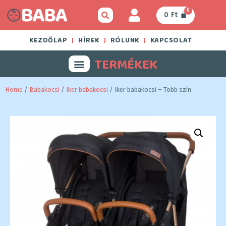
0
0
Ft
KEZDŐLAP
HÍREK
RÓLUNK
KAPCSOLAT
TERMÉKEK
Home
/
Babakocsi
/
Iker babakocsi
/ Iker babakocsi – Több szín