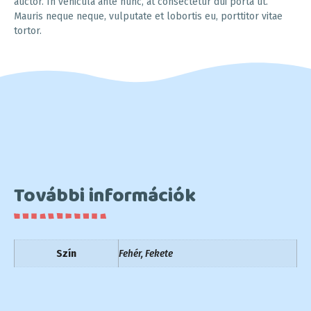
auctor. In vehicula ante nunc, at consectetur dui porta ut.
Mauris neque neque, vulputate et lobortis eu, porttitor vitae
tortor.
További információk
Szín
Fehér, Fekete