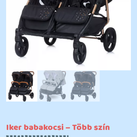
Iker babakocsi – Több szín