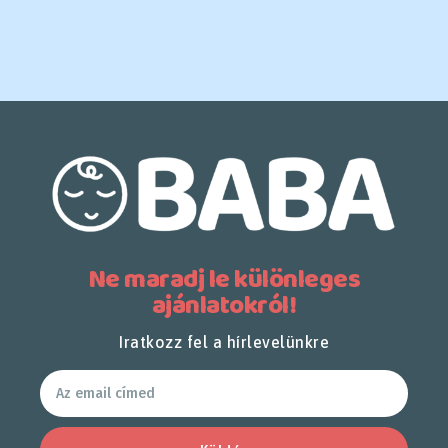
Ne maradj le különleges
ajánlatokról!
Iratkozz fel a hírlevelünkre