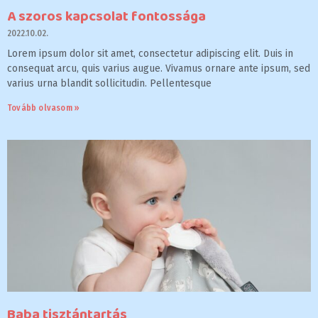
A szoros kapcsolat fontossága
2022.10.02.
Lorem ipsum dolor sit amet, consectetur adipiscing elit. Duis in
consequat arcu, quis varius augue. Vivamus ornare ante ipsum, sed
varius urna blandit sollicitudin. Pellentesque
Tovább olvasom »
Baba tisztántartás