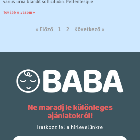
varius urna blandit sollicitudin. Pellentesque
Tovább olvasom »
« Előző
1
2
Következő »
Ne maradj le különleges
ajánlatokról!
Iratkozz fel a hírlevelünkre