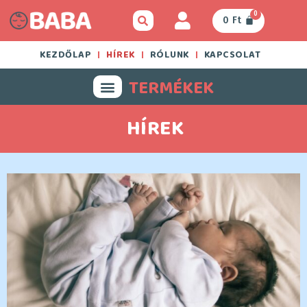
0
0
Ft
KEZDŐLAP
HÍREK
RÓLUNK
KAPCSOLAT
TERMÉKEK
HÍREK