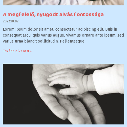
A megfelelő, nyugodt alvás fontossága
2022.10.02.
Lorem ipsum dolor sit amet, consectetur adipiscing elit. Duis in
consequat arcu, quis varius augue. Vivamus ornare ante ipsum, sed
varius urna blandit sollicitudin. Pellentesque
Tovább olvasom »