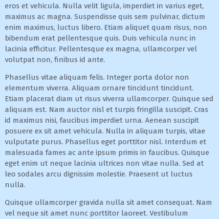
eros et vehicula. Nulla velit ligula, imperdiet in varius eget,
maximus ac magna. Suspendisse quis sem pulvinar, dictum
enim maximus, luctus libero. Etiam aliquet quam risus, non
bibendum erat pellentesque quis. Duis vehicula nunc in
lacinia efficitur. Pellentesque ex magna, ullamcorper vel
volutpat non, finibus id ante.
Phasellus vitae aliquam felis. Integer porta dolor non
elementum viverra. Aliquam ornare tincidunt tincidunt.
Etiam placerat diam ut risus viverra ullamcorper. Quisque sed
aliquam est. Nam auctor nisl et turpis fringilla suscipit. Cras
id maximus nisi, faucibus imperdiet urna. Aenean suscipit
posuere ex sit amet vehicula. Nulla in aliquam turpis, vitae
vulputate purus. Phasellus eget porttitor nisl. Interdum et
malesuada fames ac ante ipsum primis in faucibus. Quisque
eget enim ut neque lacinia ultrices non vitae nulla. Sed at
leo sodales arcu dignissim molestie. Praesent ut luctus
nulla.
Quisque ullamcorper gravida nulla sit amet consequat. Nam
vel neque sit amet nunc porttitor laoreet. Vestibulum