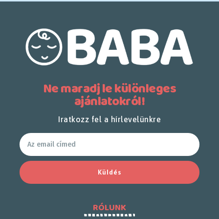
Ne maradj le különleges
ajánlatokról!
Iratkozz fel a hírlevelünkre
Küldés
RÓLUNK