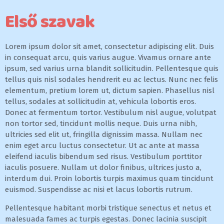
Első szavak
Lorem ipsum dolor sit amet, consectetur adipiscing elit. Duis
in consequat arcu, quis varius augue. Vivamus ornare ante
ipsum, sed varius urna blandit sollicitudin. Pellentesque quis
tellus quis nisl sodales hendrerit eu ac lectus. Nunc nec felis
elementum, pretium lorem ut, dictum sapien. Phasellus nisl
tellus, sodales at sollicitudin at, vehicula lobortis eros.
Donec at fermentum tortor. Vestibulum nisl augue, volutpat
non tortor sed, tincidunt mollis neque. Duis urna nibh,
ultricies sed elit ut, fringilla dignissim massa. Nullam nec
enim eget arcu luctus consectetur. Ut ac ante at massa
eleifend iaculis bibendum sed risus. Vestibulum porttitor
iaculis posuere. Nullam ut dolor finibus, ultrices justo a,
interdum dui. Proin lobortis turpis maximus quam tincidunt
euismod. Suspendisse ac nisi et lacus lobortis rutrum.
Pellentesque habitant morbi tristique senectus et netus et
malesuada fames ac turpis egestas. Donec lacinia suscipit