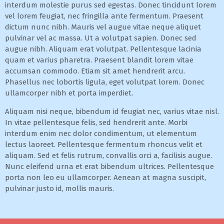
interdum molestie purus sed egestas. Donec tincidunt lorem
vel lorem feugiat, nec fringilla ante fermentum. Praesent
dictum nunc nibh. Mauris vel augue vitae neque aliquet
pulvinar vel ac massa. Ut a volutpat sapien. Donec sed
augue nibh. Aliquam erat volutpat. Pellentesque lacinia
quam et varius pharetra. Praesent blandit lorem vitae
accumsan commodo. Etiam sit amet hendrerit arcu.
Phasellus nec lobortis ligula, eget volutpat lorem. Donec
ullamcorper nibh et porta imperdiet.
Aliquam nisi neque, bibendum id feugiat nec, varius vitae nisl.
In vitae pellentesque felis, sed hendrerit ante. Morbi
interdum enim nec dolor condimentum, ut elementum
lectus laoreet. Pellentesque fermentum rhoncus velit et
aliquam. Sed et felis rutrum, convallis orci a, facilisis augue.
Nunc eleifend urna et erat bibendum ultrices. Pellentesque
porta non leo eu ullamcorper. Aenean at magna suscipit,
pulvinar justo id, mollis mauris.