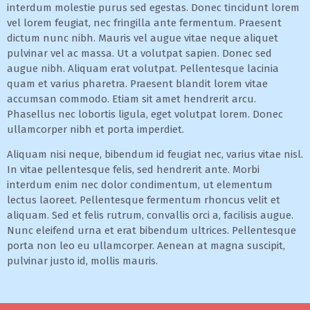
interdum molestie purus sed egestas. Donec tincidunt lorem
vel lorem feugiat, nec fringilla ante fermentum. Praesent
dictum nunc nibh. Mauris vel augue vitae neque aliquet
pulvinar vel ac massa. Ut a volutpat sapien. Donec sed
augue nibh. Aliquam erat volutpat. Pellentesque lacinia
quam et varius pharetra. Praesent blandit lorem vitae
accumsan commodo. Etiam sit amet hendrerit arcu.
Phasellus nec lobortis ligula, eget volutpat lorem. Donec
ullamcorper nibh et porta imperdiet.
Aliquam nisi neque, bibendum id feugiat nec, varius vitae nisl.
In vitae pellentesque felis, sed hendrerit ante. Morbi
interdum enim nec dolor condimentum, ut elementum
lectus laoreet. Pellentesque fermentum rhoncus velit et
aliquam. Sed et felis rutrum, convallis orci a, facilisis augue.
Nunc eleifend urna et erat bibendum ultrices. Pellentesque
porta non leo eu ullamcorper. Aenean at magna suscipit,
pulvinar justo id, mollis mauris.