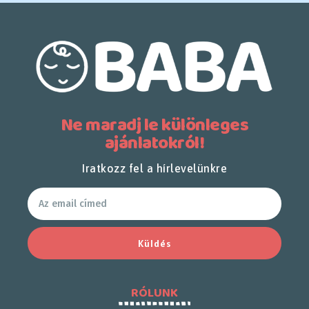
Ne maradj le különleges
ajánlatokról!
Iratkozz fel a hírlevelünkre
Küldés
RÓLUNK