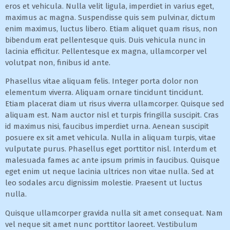
eros et vehicula. Nulla velit ligula, imperdiet in varius eget,
maximus ac magna. Suspendisse quis sem pulvinar, dictum
enim maximus, luctus libero. Etiam aliquet quam risus, non
bibendum erat pellentesque quis. Duis vehicula nunc in
lacinia efficitur. Pellentesque ex magna, ullamcorper vel
volutpat non, finibus id ante.
Phasellus vitae aliquam felis. Integer porta dolor non
elementum viverra. Aliquam ornare tincidunt tincidunt.
Etiam placerat diam ut risus viverra ullamcorper. Quisque sed
aliquam est. Nam auctor nisl et turpis fringilla suscipit. Cras
id maximus nisi, faucibus imperdiet urna. Aenean suscipit
posuere ex sit amet vehicula. Nulla in aliquam turpis, vitae
vulputate purus. Phasellus eget porttitor nisl. Interdum et
malesuada fames ac ante ipsum primis in faucibus. Quisque
eget enim ut neque lacinia ultrices non vitae nulla. Sed at
leo sodales arcu dignissim molestie. Praesent ut luctus
nulla.
Quisque ullamcorper gravida nulla sit amet consequat. Nam
vel neque sit amet nunc porttitor laoreet. Vestibulum