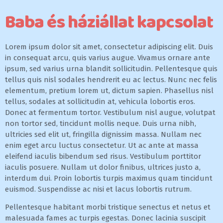
Baba és háziállat kapcsolat
Lorem ipsum dolor sit amet, consectetur adipiscing elit. Duis
in consequat arcu, quis varius augue. Vivamus ornare ante
ipsum, sed varius urna blandit sollicitudin. Pellentesque quis
tellus quis nisl sodales hendrerit eu ac lectus. Nunc nec felis
elementum, pretium lorem ut, dictum sapien. Phasellus nisl
tellus, sodales at sollicitudin at, vehicula lobortis eros.
Donec at fermentum tortor. Vestibulum nisl augue, volutpat
non tortor sed, tincidunt mollis neque. Duis urna nibh,
ultricies sed elit ut, fringilla dignissim massa. Nullam nec
enim eget arcu luctus consectetur. Ut ac ante at massa
eleifend iaculis bibendum sed risus. Vestibulum porttitor
iaculis posuere. Nullam ut dolor finibus, ultrices justo a,
interdum dui. Proin lobortis turpis maximus quam tincidunt
euismod. Suspendisse ac nisi et lacus lobortis rutrum.
Pellentesque habitant morbi tristique senectus et netus et
malesuada fames ac turpis egestas. Donec lacinia suscipit