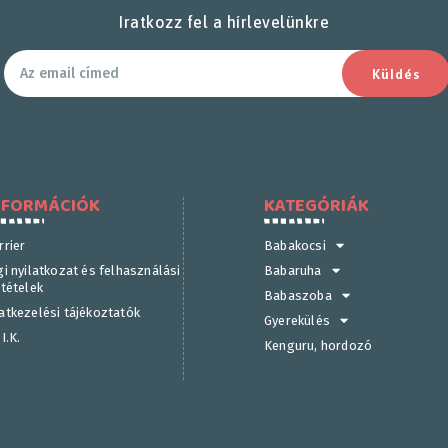
Iratkozz fel a hírlevelünkre
Küldés
NFORMÁCIÓK
KATEGÓRIÁK
rrier
Babakocsi
gi nyilatkozat és felhasználási
Babaruha
ltételek
Babaszoba
atkezelési tájékoztatók
Gyerekülés
I.K.
Kenguru, hordozó