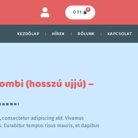
0
0
Ft
KEZDŐLAP
HÍREK
RÓLUNK
KAPCSOLAT
ombi (hosszú ujjú) –
 consectetur adipiscing elit. Vivamus
s. Curabitur tempus risus mauris, et dapibus