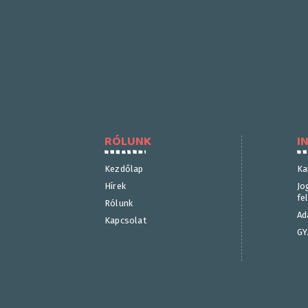
RÓLUNK
I
Kezdőlap
Ka
Hírek
Jo
fe
Rólunk
Ad
Kapcsolat
GY.