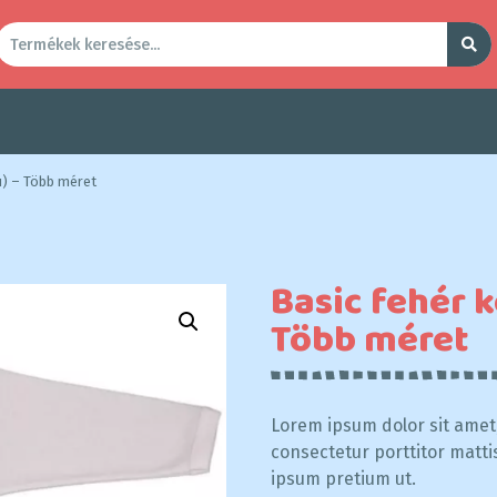
ú) – Több méret
Basic fehér k
Több méret
Lorem ipsum dolor sit amet,
consectetur porttitor matti
ipsum pretium ut.