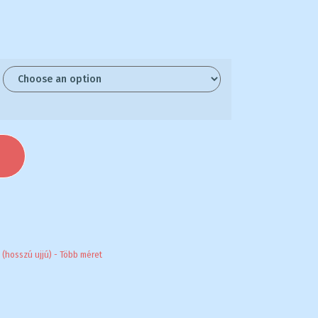
T
 (hosszú ujjú) - Több méret