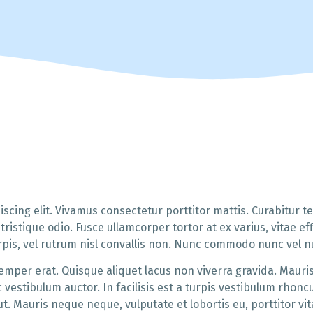
scing elit. Vivamus consectetur porttitor mattis. Curabitur 
et tristique odio. Fusce ullamcorper tortor at ex varius, vitae ef
urpis, vel rutrum nisl convallis non. Nunc commodo nunc vel n
per erat. Quisque aliquet lacus non viverra gravida. Mauris 
vestibulum auctor. In facilisis est a turpis vestibulum rhoncu
t. Mauris neque neque, vulputate et lobortis eu, porttitor vit