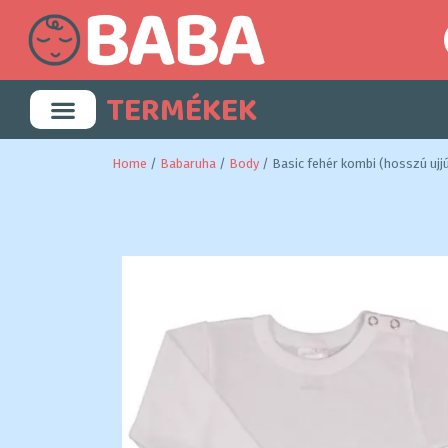
TERMÉKEK
Home
/
Babaruha
/
Body
/ Basic fehér kombi (hosszú ujj