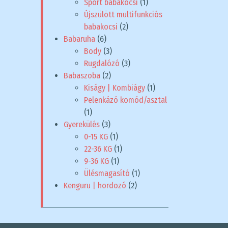
Sport babakocsi
(1)
Újszülött multifunkciós
babakocsi
(2)
Babaruha
(6)
Body
(3)
Rugdalózó
(3)
Babaszoba
(2)
Kiságy | Kombiágy
(1)
Pelenkázó komód/asztal
(1)
Gyerekülés
(3)
0-15 KG
(1)
22-36 KG
(1)
9-36 KG
(1)
Ülésmagasító
(1)
Kenguru | hordozó
(2)