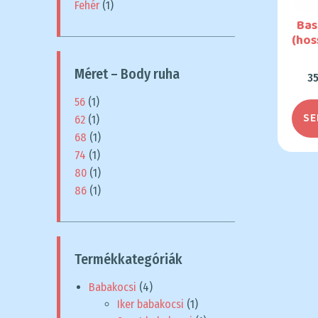
Fehér
(1)
Bas
(hos
Méret – Body ruha
3
56
(1)
SE
62
(1)
68
(1)
74
(1)
80
(1)
86
(1)
Termékkategóriák
Babakocsi
(4)
Iker babakocsi
(1)