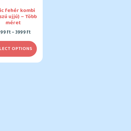
ic fehér kombi
szú ujjú) – Több
méret
599
Ft
–
3999
Ft
LECT OPTIONS