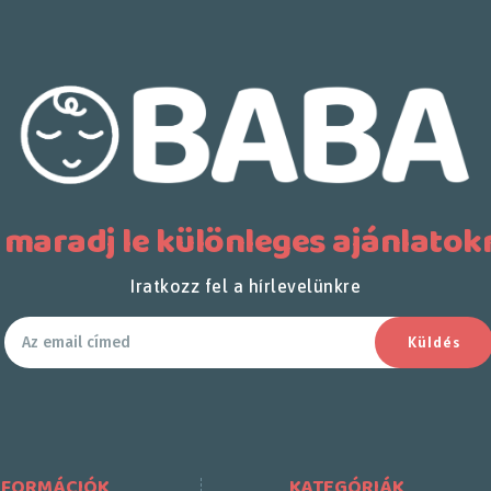
 maradj le különleges ajánlatokr
Iratkozz fel a hírlevelünkre
Küldés
NFORMÁCIÓK
KATEGÓRIÁK