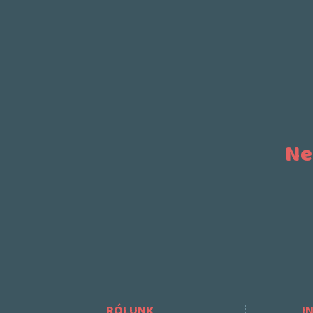
Ne
RÓLUNK
I