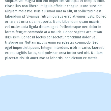
Aliquam vel magna non elit imperdiet volutpat et tempus nibh.
Phasellus non libero ut ligula efficitur congue. Nunc suscipit
aliquam molestie. Duis euismod massa elit, ut sollicitudin est
bibendum id. Vivamus rutrum cursus erat, at varius justo. Donec
ornare et urna sit amet porta. Nunc bibendum quam mauris,
vel malesuada ligula dictum eget. Pellentesque nec dolor in
lorem feugiat commodo at a mauris. Donec sagittis accumsan
dignissim. Donec id lectus consectetur, tincidunt dolor vel,
tristique mi. Nullam iaculis enim eu egestas commodo. Sed
eget imperdiet ipsum. Integer interdum, nibh in varius laoreet,
ex est sagittis lacus, sed pulvinar urna tortor sed nisi. Nullam
placerat nisi sit amet massa lobortis, non dictum ex mattis.