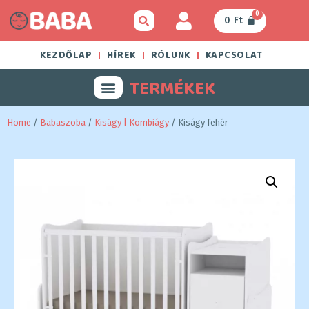
0
0
Ft
KEZDŐLAP
HÍREK
RÓLUNK
KAPCSOLAT
TERMÉKEK
Home
/
Babaszoba
/
Kiságy | Kombiágy
/ Kiságy fehér