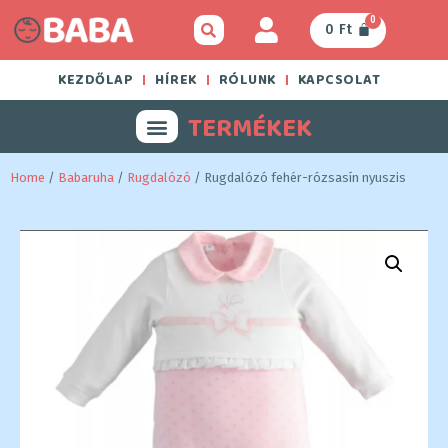
0
0
Ft
KEZDŐLAP
HÍREK
RÓLUNK
KAPCSOLAT
TERMÉKEK
Home
/
Babaruha
/
Rugdalózó
/ Rugdalózó fehér-rózsasín nyuszis