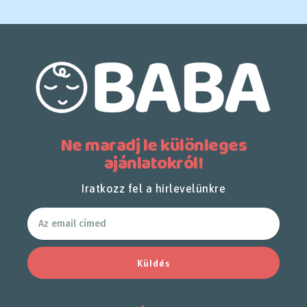
Ne maradj le különleges
ajánlatokról!
Iratkozz fel a hírlevelünkre
Küldés