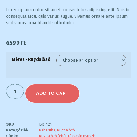
Lorem ipsum dolor sit amet, consectetur adipiscing elit. Duis in
consequat arcu, quis varius augue. Vivamus ornare ante ipsum,
sed varius urna blandit sollicitudin.
6599
Ft
Méret - Rugdalózó
ADD TO CART
SKU
BB-124
Kategóriák
Babaruha
,
Rugdalózó
Címke
Rugdalózó fehér-rózsasín nyuszis