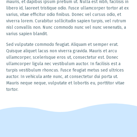
mauris, et dapibus ipsum pretium ut. Nulla est nibh, facilisis in
libero id, laoreet tristique odio. Fusce ullamcorper tortor at ex
varius, vitae efficitur odio finibus. Donec vel cursus odio, et
viverra lorem. Curabitur sollicitudin sapien turpis, vel rutrum
nisl convallis non. Nunc commodo nunc vel nunc venenatis, a
varius sapien blandit.
Sed vulputate commodo feugiat. Aliquam et semper erat.
Quisque aliquet lacus non viverra gravida. Mauris et arcu
ullamcorper, scelerisque eros ut, consectetur est. Donec
ullamcorper ligula nec vestibulum auctor. In facilisis est a
turpis vestibulum rhoncus. Fusce feugiat metus sed ultrices
auctor. In vehicula ante nunc, at consectetur dui porta ut.
Mauris neque neque, vulputate et lobortis eu, porttitor vitae
tortor.