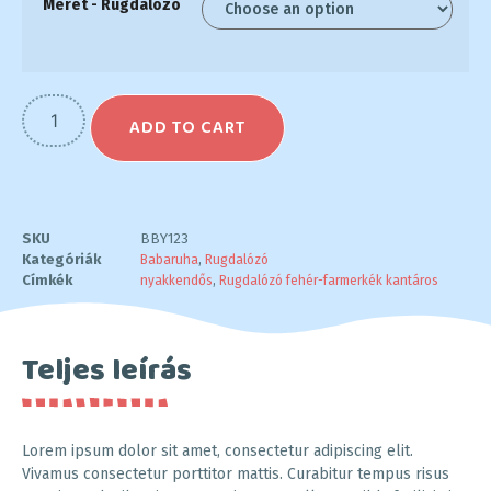
Méret - Rugdalózó
ADD TO CART
SKU
BBY123
Kategóriák
Babaruha
,
Rugdalózó
Címkék
nyakkendős
,
Rugdalózó fehér-farmerkék kantáros
Teljes leírás
Lorem ipsum dolor sit amet, consectetur adipiscing elit.
Vivamus consectetur porttitor mattis. Curabitur tempus risus