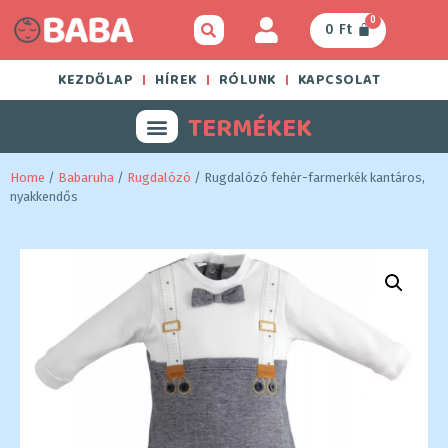
0
0
Ft
KEZDŐLAP
HÍREK
RÓLUNK
KAPCSOLAT
TERMÉKEK
Home
/
Babaruha
/
Rugdalózó
/ Rugdalózó fehér-farmerkék kantáros,
nyakkendős