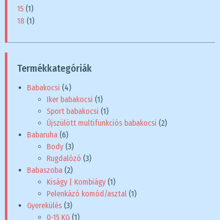
15
(1)
18
(1)
Termékkategóriák
Babakocsi
(4)
Iker babakocsi
(1)
Sport babakocsi
(1)
Újszülött multifunkciós babakocsi
(2)
Babaruha
(6)
Body
(3)
Rugdalózó
(3)
Babaszoba
(2)
Kiságy | Kombiágy
(1)
Pelenkázó komód/asztal
(1)
Gyerekülés
(3)
0-15 KG
(1)