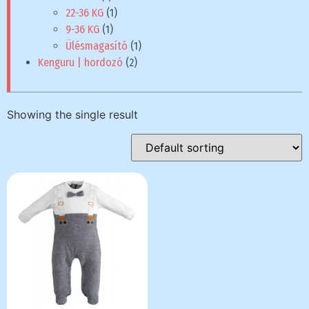
22-36 KG
(1)
9-36 KG
(1)
Ülésmagasító
(1)
Kenguru | hordozó
(2)
Showing the single result