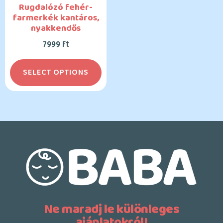
Rugdalózó fehér-
farmerkék kantáros,
nyakkendős
7999
Ft
SELECT OPTIONS
Ne maradj le különleges
ajánlatokról!