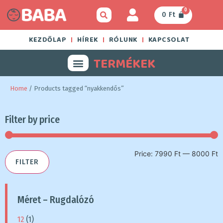
0
0
Ft
KEZDŐLAP
HÍREK
RÓLUNK
KAPCSOLAT
TERMÉKEK
Home
/ Products tagged “nyakkendős”
Filter by price
Price:
7990 Ft
—
8000 Ft
FILTER
Méret – Rugdalózó
12
(1)