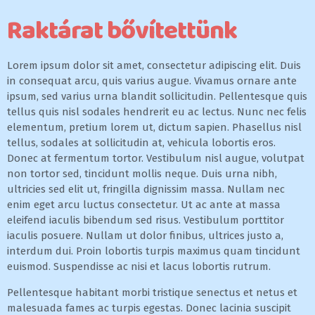
Raktárat bővítettünk
Lorem ipsum dolor sit amet, consectetur adipiscing elit. Duis
in consequat arcu, quis varius augue. Vivamus ornare ante
ipsum, sed varius urna blandit sollicitudin. Pellentesque quis
tellus quis nisl sodales hendrerit eu ac lectus. Nunc nec felis
elementum, pretium lorem ut, dictum sapien. Phasellus nisl
tellus, sodales at sollicitudin at, vehicula lobortis eros.
Donec at fermentum tortor. Vestibulum nisl augue, volutpat
non tortor sed, tincidunt mollis neque. Duis urna nibh,
ultricies sed elit ut, fringilla dignissim massa. Nullam nec
enim eget arcu luctus consectetur. Ut ac ante at massa
eleifend iaculis bibendum sed risus. Vestibulum porttitor
iaculis posuere. Nullam ut dolor finibus, ultrices justo a,
interdum dui. Proin lobortis turpis maximus quam tincidunt
euismod. Suspendisse ac nisi et lacus lobortis rutrum.
Pellentesque habitant morbi tristique senectus et netus et
malesuada fames ac turpis egestas. Donec lacinia suscipit