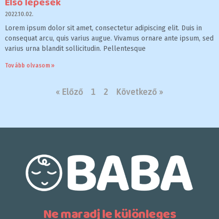
Első lépések
2022.10.02.
Lorem ipsum dolor sit amet, consectetur adipiscing elit. Duis in
consequat arcu, quis varius augue. Vivamus ornare ante ipsum, sed
varius urna blandit sollicitudin. Pellentesque
Tovább olvasom »
« Előző
1
2
Következő »
Ne maradj le különleges