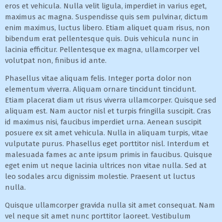
eros et vehicula. Nulla velit ligula, imperdiet in varius eget,
maximus ac magna. Suspendisse quis sem pulvinar, dictum
enim maximus, luctus libero. Etiam aliquet quam risus, non
bibendum erat pellentesque quis. Duis vehicula nunc in
lacinia efficitur. Pellentesque ex magna, ullamcorper vel
volutpat non, finibus id ante.
Phasellus vitae aliquam felis. Integer porta dolor non
elementum viverra. Aliquam ornare tincidunt tincidunt.
Etiam placerat diam ut risus viverra ullamcorper. Quisque sed
aliquam est. Nam auctor nisl et turpis fringilla suscipit. Cras
id maximus nisi, faucibus imperdiet urna. Aenean suscipit
posuere ex sit amet vehicula. Nulla in aliquam turpis, vitae
vulputate purus. Phasellus eget porttitor nisl. Interdum et
malesuada fames ac ante ipsum primis in faucibus. Quisque
eget enim ut neque lacinia ultrices non vitae nulla. Sed at
leo sodales arcu dignissim molestie. Praesent ut luctus
nulla.
Quisque ullamcorper gravida nulla sit amet consequat. Nam
vel neque sit amet nunc porttitor laoreet. Vestibulum