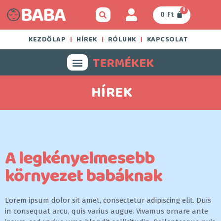
0
0
Ft
KEZDŐLAP
HÍREK
RÓLUNK
KAPCSOLAT
TERMÉKEK
HÍREK
A legkényelmesebb
környezet babáknak
Lorem ipsum dolor sit amet, consectetur adipiscing elit. Duis
in consequat arcu, quis varius augue. Vivamus ornare ante