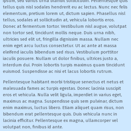
ipsum, sed varius urna blandit sollicitudin. Pellentesque quis
tellus quis nisl sodales hendrerit eu ac lectus. Nunc nec felis
elementum, pretium lorem ut, dictum sapien. Phasellus nisl
tellus, sodales at sollicitudin at, vehicula lobortis eros.
Donec at fermentum tortor. Vestibulum nisl augue, volutpat
non tortor sed, tincidunt mollis neque. Duis urna nibh,
ultricies sed elit ut, fringilla dignissim massa. Nullam nec
enim eget arcu luctus consectetur. Ut ac ante at massa
eleifend iaculis bibendum sed risus. Vestibulum porttitor
iaculis posuere. Nullam ut dolor finibus, ultrices justo a,
interdum dui. Proin lobortis turpis maximus quam tincidunt
euismod. Suspendisse ac nisi et lacus lobortis rutrum.
Pellentesque habitant morbi tristique senectus et netus et
malesuada fames ac turpis egestas. Donec lacinia suscipit
eros et vehicula. Nulla velit ligula, imperdiet in varius eget,
maximus ac magna. Suspendisse quis sem pulvinar, dictum
enim maximus, luctus libero. Etiam aliquet quam risus, non
bibendum erat pellentesque quis. Duis vehicula nunc in
lacinia efficitur. Pellentesque ex magna, ullamcorper vel
volutpat non, finibus id ante.