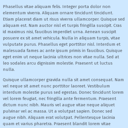
Phasellus vitae aliquam felis. Integer porta dolor non
elementum viverra. Aliquam ornare tincidunt tincidunt.
Etiam placerat diam ut risus viverra ullamcorper. Quisque sed
aliquam est. Nam auctor nisl et turpis fringilla suscipit. Cras
id maximus nisi, faucibus imperdiet urna. Aenean suscipit
posuere ex sit amet vehicula. Nulla in aliquam turpis, vitae
vulputate purus. Phasellus eget porttitor nisl. Interdum et
malesuada fames ac ante ipsum primis in faucibus. Quisque
eget enim ut neque lacinia ultrices non vitae nulla. Sed at
leo sodales arcu dignissim molestie. Praesent ut luctus
nulla.
Quisque ullamcorper gravida nulla sit amet consequat. Nam
vel neque sit amet nunc porttitor laoreet. Vestibulum
interdum molestie purus sed egestas. Donec tincidunt lorem
vel lorem feugiat, nec fringilla ante fermentum. Praesent
dictum nunc nibh. Mauris vel augue vitae neque aliquet
pulvinar vel ac massa. Ut a volutpat sapien. Donec sed
augue nibh. Aliquam erat volutpat. Pellentesque lacinia
quam et varius pharetra. Praesent blandit lorem vitae