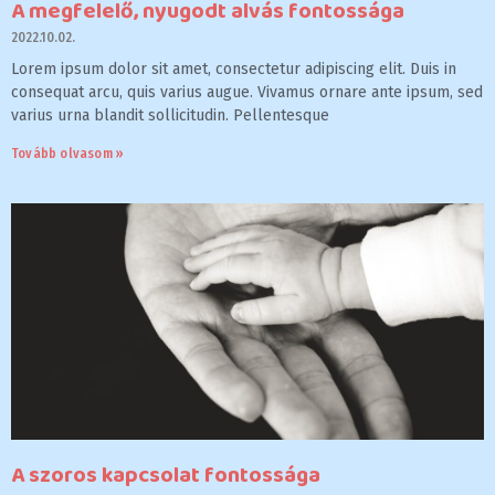
A megfelelő, nyugodt alvás fontossága
2022.10.02.
Lorem ipsum dolor sit amet, consectetur adipiscing elit. Duis in
consequat arcu, quis varius augue. Vivamus ornare ante ipsum, sed
varius urna blandit sollicitudin. Pellentesque
Tovább olvasom »
A szoros kapcsolat fontossága