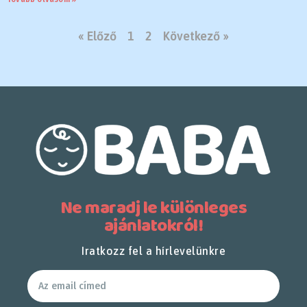
« Előző
1
2
Következő »
Ne maradj le különleges
ajánlatokról!
Iratkozz fel a hírlevelünkre