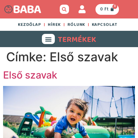
0
0
Ft
KEZDŐLAP
HÍREK
RÓLUNK
KAPCSOLAT
TERMÉKEK
Címke:
Első szavak
Első szavak