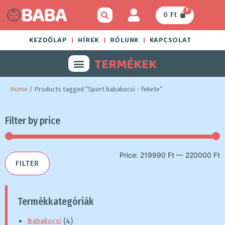
0
0
Ft
KEZDŐLAP
HÍREK
RÓLUNK
KAPCSOLAT
TERMÉKEK
Home
/ Products tagged “Sport babakocsi - fekete”
Filter by price
Price:
219990 Ft
—
220000 Ft
FILTER
Termékkategóriák
Babakocsi
(4)