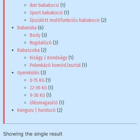
Iker babakocsi
(1)
Sport babakocsi
(1)
Újszülött multifunkciós babakocsi
(2)
Babaruha
(6)
Body
(3)
Rugdalózó
(3)
Babaszoba
(2)
Kiságy | Kombiágy
(1)
Pelenkázó komód/asztal
(1)
Gyerekülés
(3)
0-15 KG
(1)
22-36 KG
(1)
9-36 KG
(1)
Ülésmagasító
(1)
Kenguru | hordozó
(2)
Showing the single result