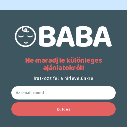
Ne maradj le különleges
ajánlatokról!
Iratkozz fel a hírlevelünkre
Küldés