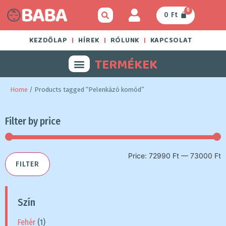
0
0
Ft
KEZDŐLAP
HÍREK
RÓLUNK
KAPCSOLAT
TERMÉKEK
Home
/ Products tagged “Pelenkázó komód”
Filter by price
Price:
72990 Ft
—
73000 Ft
FILTER
Szín
Fehér
(1)