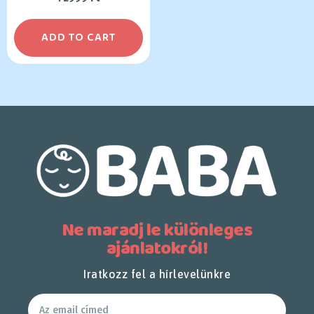
ADD TO CART
Ne maradj le különleges
ajánlatokról!
Iratkozz fel a hírlevelünkre