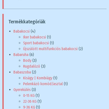
Termékkategóriák
Babakocsi
(4)
Iker babakocsi
(1)
Sport babakocsi
(1)
Újszülött multifunkciós babakocsi
(2)
Babaruha
(6)
Body
(3)
Rugdalózó
(3)
Babaszoba
(2)
Kiságy | Kombiágy
(1)
Pelenkázó komód/asztal
(1)
Gyerekülés
(3)
0-15 KG
(1)
22-36 KG
(1)
9-36 KG
(1)