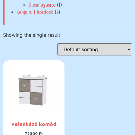
Ülésmagasító
(1)
Kenguru | hordozó
(2)
Showing the single result
Pelenkázó komód
72999
Ft