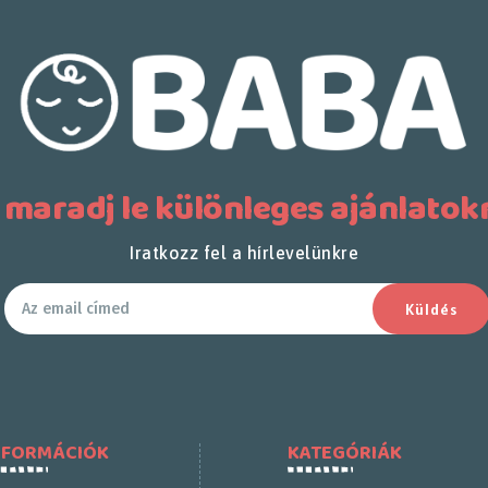
 maradj le különleges ajánlatokr
Iratkozz fel a hírlevelünkre
Küldés
NFORMÁCIÓK
KATEGÓRIÁK