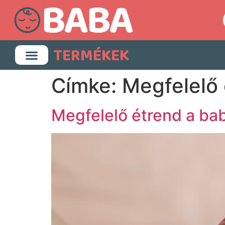
TERMÉKEK
Címke:
Megfelelő
Megfelelő étrend a ba