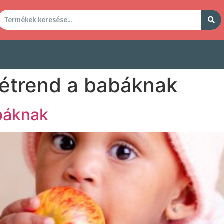
 étrend a babáknak
báknak