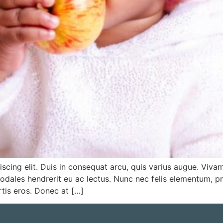
scing elit. Duis in consequat arcu, quis varius augue. Viva
l sodales hendrerit eu ac lectus. Nunc nec felis elementum, p
ortis eros. Donec at […]