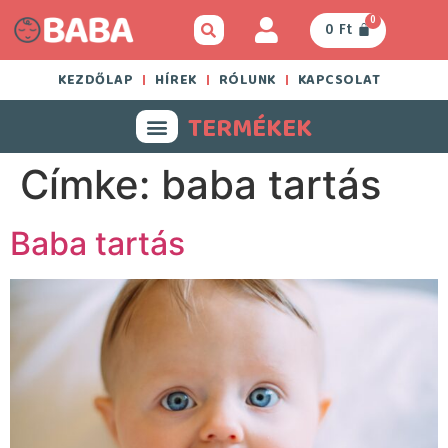
0
0
Ft
KEZDŐLAP
HÍREK
RÓLUNK
KAPCSOLAT
TERMÉKEK
Címke:
baba tartás
Baba tartás